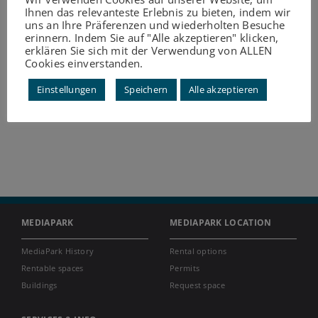
Ihnen das relevanteste Erlebnis zu bieten, indem wir
uns an Ihre Präferenzen und wiederholten Besuche
erinnern. Indem Sie auf "Alle akzeptieren" klicken,
erklären Sie sich mit der Verwendung von ALLEN
Cookies einverstanden.
Einstellungen
Speichern
Alle akzeptieren
MEDIAPARK
MEDIAPARK LOCATION
MediaPark History
Rental options
Rentable spaces
Permits
Buildings
Request space