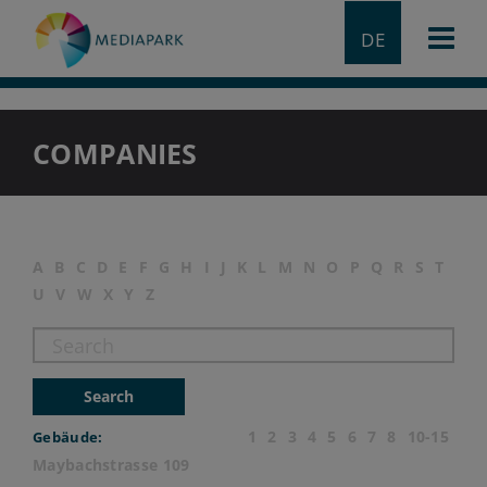
DE
COMPANIES
A
B
C
D
E
F
G
H
I
J
K
L
M
N
O
P
Q
R
S
T
U
V
W
X
Y
Z
Search
1
2
3
4
5
6
7
8
10-15
Gebäude:
Maybachstrasse 109