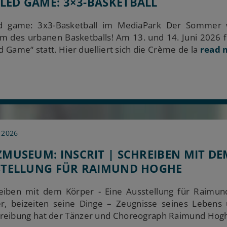
LLED GAME: 3×3-BASKETBALL
led game: 3x3-Basketball im MediaPark Der Sommer
m des urbanen Basketballs! Am 13. und 14. Juni 2026 f
ed Game“ statt. Hier duelliert sich die Crème de la
read m
 2026
MUSEUM: INSCRIT | SCHREIBEN MIT DE
STELLUNG FÜR RAIMUND HOGHE
eiben mit dem Körper - Eine Ausstellung für Raimund
r, beizeiten seine Dinge – Zeugnisse seines Lebens
eibung hat der Tänzer und Choreograph Raimund Hog