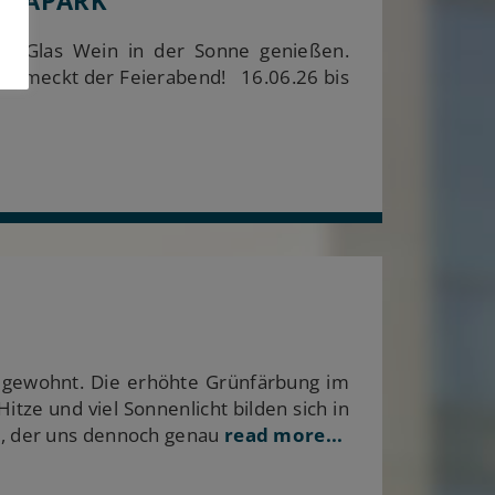
DIAPARK
m Glas Wein in der Sonne genießen.
 schmeckt der Feierabend! 16.06.26 bis
 gewohnt. Die erhöhte Grünfärbung im
tze und viel Sonnenlicht bilden sich in
s, der uns dennoch genau
read more...