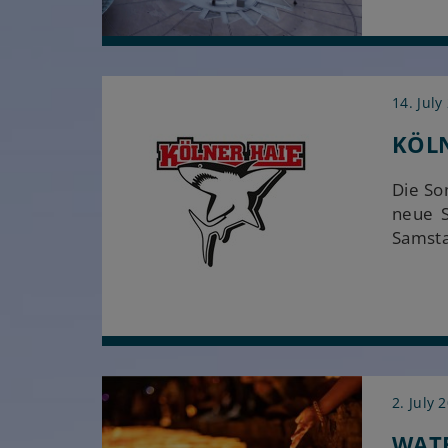
14. July
KÖLN
Die So
neue S
Samsta
2. July 
WATE