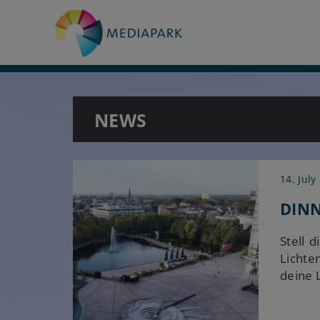
NEWS
14. July
DINN
Stell 
Lichte
deine 