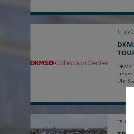
1. July 
DKMS
TOU
DKMS i
Leben 
Uhr St
25. Jun