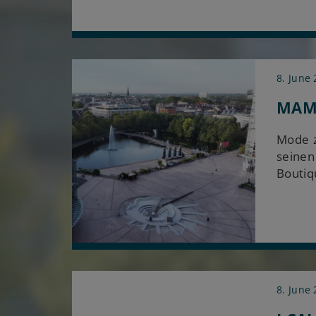
8. June
MAME
Mode z
seinen
Boutiq
8. June