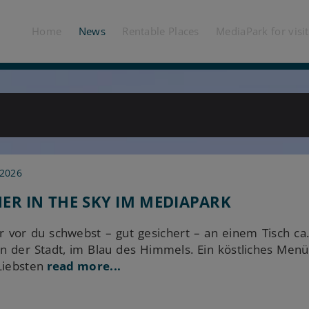
Home
News
Rentable Places
MediaPark for visi
 2026
ER IN THE SKY IM MEDIAPARK
dir vor du schwebst – gut gesichert – an einem Tisch 
rn der Stadt, im Blau des Himmels. Ein köstliches Menü
Liebsten
read more...