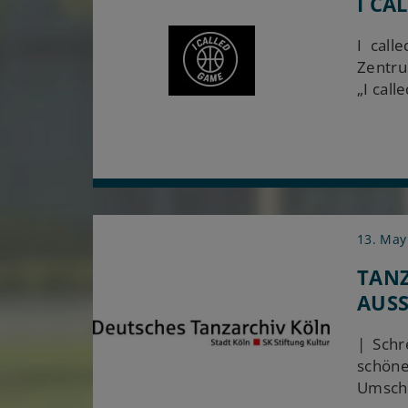
I CA
I cal
Zentru
„I call
13. May
TANZ
AUS
| Schr
schöne
Umschr