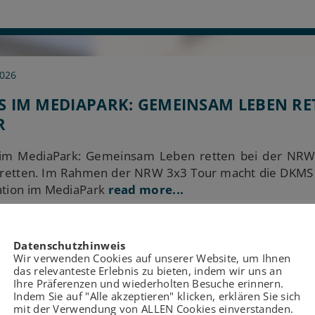
2026
 IM MEDIAPARK: GEMEINSAM LEBEN RET
R
m MediaPark: Gemeinsam Leben retten bei der NRW 
retten. Im Rahmen der NRW 3x3 Tour macht die DKMS am
ation im MediaPark
read more...
Datenschutzhinweis
Wir verwenden Cookies auf unserer Website, um Ihnen
das relevanteste Erlebnis zu bieten, indem wir uns an
Ihre Präferenzen und wiederholten Besuche erinnern.
e 2026
Indem Sie auf "Alle akzeptieren" klicken, erklären Sie sich
mit der Verwendung von ALLEN Cookies einverstanden.