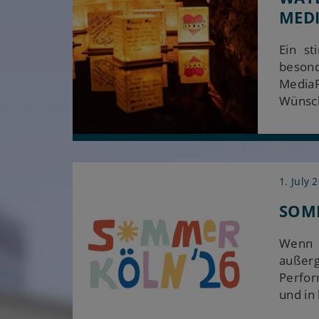
MED
Ein s
besond
MediaP
Wünsch
1. July 
SOMM
Wenn d
außerg
Perfor
und in