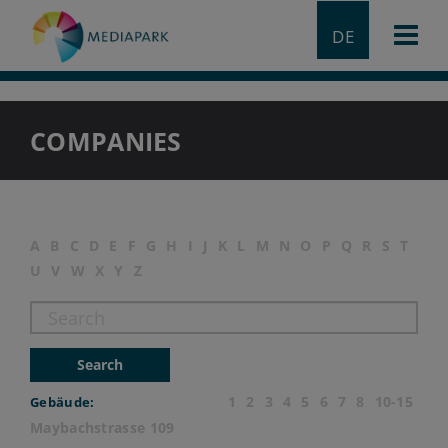
DE
COMPANIES
A
B
C
D
E
F
G
H
I
J
K
L
M
N
O
P
Q
R
S
T
U
V
W
X
Y
Z
Search
1
2
3
4
5
6
7
8
10-15
Gebäude:
Maybachstrasse 109