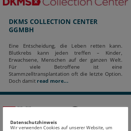
DKMS COLLECTION CENTER
GGMBH
Eine Entscheidung, die Leben retten kann.
Blutkrebs kann jeden treffen – Kinder,
Erwachsene, Menschen auf der ganzen Welt.
Für viele Betroffene ist eine
Stammzelltransplantation oft die letzte Option.
Doch damit
read more...
Datenschutzhinweis
Wir verwenden Cookies auf unserer Website, um