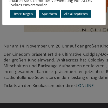
erklären Sie sich mit der Verwendung von ALLEN
Cookies einverstanden.
Einstellungen
Speichern
Alle akzeptieren
Nur am 14. November um 20 Uhr auf der großen Kino
Der Cinedom präsentiert die ultimative Coldplay-D
der großen Kinoleinwand. Whitecross hat Coldplay se
Mitschnitten und Backstage-Aufnahmen der letzten 
ihrer gesamten Karriere präsentiert er jetzt ihre
stadionfüllende Superstars in dem bislang einzig defin
Tickets an den Kinokassen oder direkt
ONLINE.