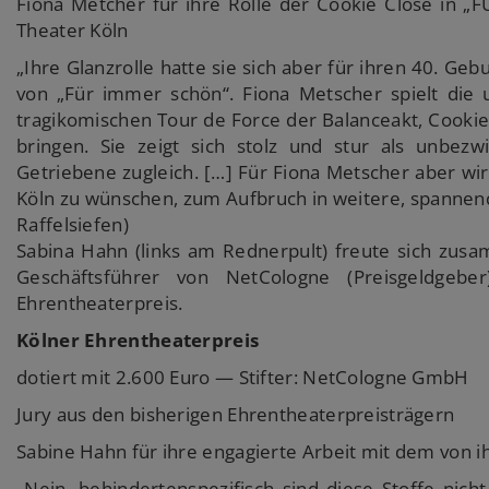
Fiona Metcher für ihre Rolle der Cookie Close in 
Theater Köln
„Ihre Glanzrolle hatte sie sich aber für ihren 40. Ge
von „Für immer schön“. Fiona Metscher spielt die u
tragikomischen Tour de Force der Balanceakt, Cooki
bringen. Sie zeigt sich stolz und stur als unbezw
Getriebene zugleich. […] Für Fiona Metscher aber wir
Köln zu wünschen, zum Aufbruch in weitere, spannend
Raffelsiefen)
Sabina Hahn (links am Rednerpult) freute sich zus
Geschäftsführer von NetCologne (Preisgeldge
Ehrentheaterpreis.
Kölner Ehrentheaterpreis
dotiert mit 2.600 Euro — Stifter: NetCologne GmbH
Jury aus den bisherigen Ehrentheaterpreisträgern
Sabine Hahn für ihre engagierte Arbeit mit dem von
„Nein, behindertenspezifisch sind diese Stoffe nich