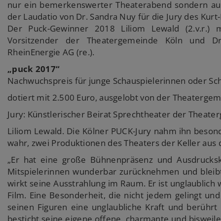
nur ein bemerkenswerter Theaterabend sondern auch
der Laudatio von Dr. Sandra Nuy für die Jury des Kur
Der Puck-Gewinner 2018 Liliom Lewald (2.v.r.) mi
Vorsitzender der Theatergemeinde Köln und Dr.
RheinEnergie AG (re.).
„puck 2017“
Nachwuchspreis für junge Schauspielerinnen oder Sc
dotiert mit 2.500 Euro, ausgelobt von der Theatergem
Jury: Künstlerischer Beirat Sprechtheater der Theate
Liliom Lewald. Die Kölner PUCK-Jury nahm ihn beson
wahr, zwei Produktionen des Theaters der Keller aus
„Er hat eine große Bühnenpräsenz und Ausdrucksk
Mitspielerinnen wunderbar zurücknehmen und bleibt
wirkt seine Ausstrahlung im Raum. Er ist unglaublich 
Film. Eine Besonderheit, die nicht jedem gelingt und
seinen Figuren eine unglaubliche Kraft und berühr
besticht seine eigene offene, charmante und bisweil