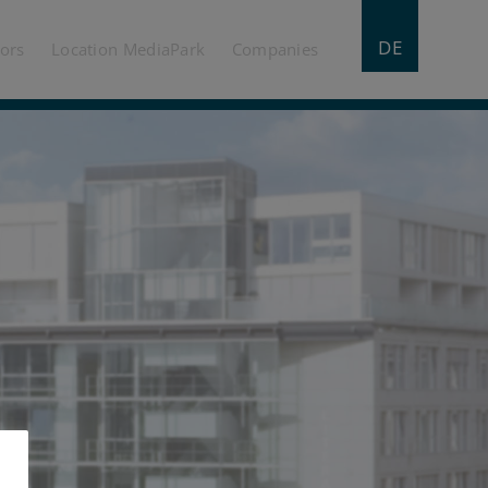
DE
tors
Location MediaPark
Companies