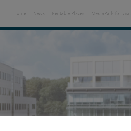
Home
News
Rentable Places
MediaPark for visi