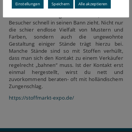
Märkte gefangen genommen. Der Deutsch-
Einstellungen
Speichern
Alle akzeptieren
Holländische Stoffmarkt hat schon durch sein
äußeres Erscheinungsbild ein Flair, das die
Besucher schnell in seinen Bann zieht. Nicht nur
die schier endlose Vielfalt von Mustern und
Farben, sondern auch die ungewohnte
Gestaltung einiger Stände trägt hierzu bei.
Manche Stände sind so mit Stoffen verhüllt,
dass man sich den Kontakt zu einem Verkäufer
regelrecht „bahnen“ muss. Ist der Kontakt erst
einmal hergestellt, wirst du nett und
zuvorkommend beraten- oft mit holländischem
Zungenschlag.
https://stoffmarkt-expo.de/