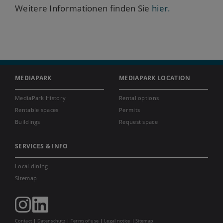
Weitere Informationen finden Sie
hier.
MEDIAPARK
MEDIAPARK LOCATION
MediaPark History
Rental options
Rentable spaces
Permits
Buildings
Request space
SERVICES & INFO
Local dining
Sitemap
Contact
Datenschutz
Terms of use
Legal notice
Sitemap