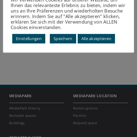
Ihnen das relevanteste Erlebnis zu bieten, indem wir
uns an Ihre Präferenzen und wiederholten Besuche
erinnern. Indem Sie auf "Alle akzeptieren" klicken,
erklären Sie sich mit der Verwendung von ALLEN
Cookies einverstanden.
Einstellungen
Speichern
Alle akzeptieren
MEDIAPARK
MEDIAPARK LOCATION
MediaPark History
Rental options
Rentable spaces
Permits
Buildings
Request space