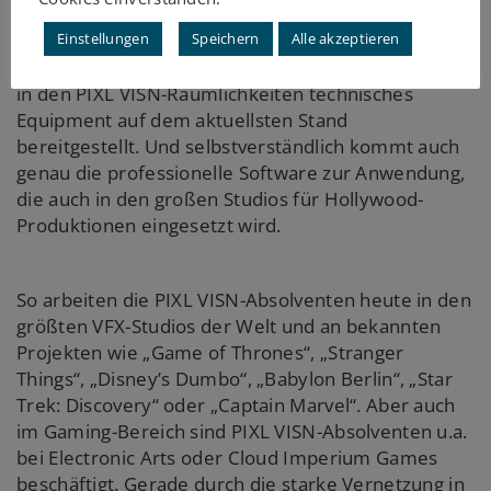
der Branche anerkannten PIXL VISN Diploma die
Einstellungen
Speichern
Alle akzeptieren
Grundlage für den Einstieg in die
Unterhaltungsindustrie dar. Für die Ausbildung wird
in den PIXL VISN-Räumlichkeiten technisches
Equipment auf dem aktuellsten Stand
bereitgestellt. Und selbstverständlich kommt auch
genau die professionelle Software zur Anwendung,
die auch in den großen Studios für Hollywood-
Produktionen eingesetzt wird.
So arbeiten die PIXL VISN-Absolventen heute in den
größten VFX-Studios der Welt und an bekannten
Projekten wie „Game of Thrones“, „Stranger
Things“, „Disney’s Dumbo“, „Babylon Berlin“, „Star
Trek: Discovery“ oder „Captain Marvel“. Aber auch
im Gaming-Bereich sind PIXL VISN-Absolventen u.a.
bei Electronic Arts oder Cloud Imperium Games
beschäftigt. Gerade durch die starke Vernetzung in