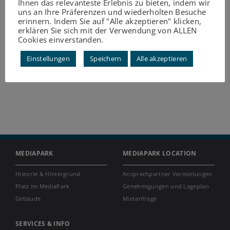
Ihnen das relevanteste Erlebnis zu bieten, indem wir
uns an Ihre Präferenzen und wiederholten Besuche
erinnern. Indem Sie auf "Alle akzeptieren" klicken,
erklären Sie sich mit der Verwendung von ALLEN
Cookies einverstanden.
Einstellungen
Speichern
Alle akzeptieren
MEDIAPARK
MEDIAPARK LOCATION
Historie & Hintergrund
Ansprechpartner Vermietungen
Platz im MediaPark
Genehmigungen und Lageplan
Gebäude
Mietanfrage
SERVICES & INFO