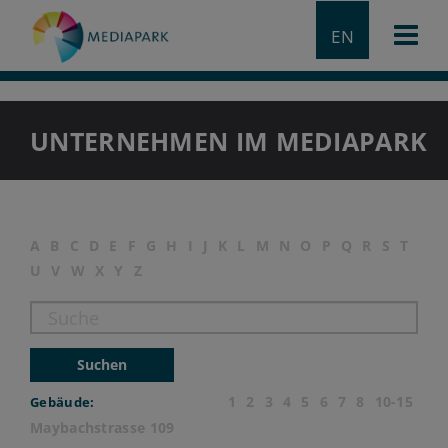
EN
UNTERNEHMEN IM MEDIAPARK
A
B
C
D
E
F
G
H
I
J
K
L
M
N
O
P
Q
R
S
T
U
V
W
X
Y
Z
Suchen
1
2
3
4
5
6
7
8
10-15
Gebäude:
Maybachstrasse 109