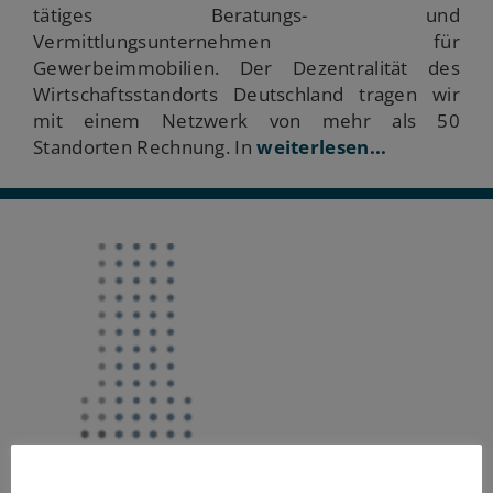
tätiges Beratungs- und
Vermittlungsunternehmen für
Gewerbeimmobilien. Der Dezentralität des
Wirtschaftsstandorts Deutschland tragen wir
mit einem Netzwerk von mehr als 50
Standorten Rechnung. In
weiterlesen...