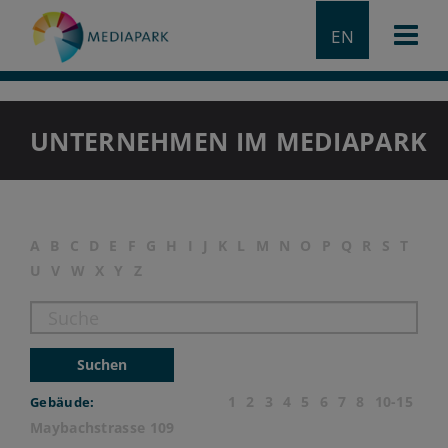
EN
UNTERNEHMEN IM MEDIAPARK
A
B
C
D
E
F
G
H
I
J
K
L
M
N
O
P
Q
R
S
T
U
V
W
X
Y
Z
Suchen
1
2
3
4
5
6
7
8
10-15
Gebäude:
Maybachstrasse 109