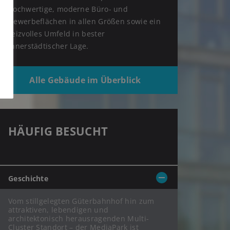
hochwertige, moderne Büro- und
Gewerbeflächen in allen Größen sowie ein
reizvolles Umfeld in bester
innerstädtischer Lage.
Alle Gebäude im Überblick
HÄUFIG BESUCHT
Geschichte
Vom stillgelegten Güterbahnhof hin zum
attraktiven, lebendigen und
architektonisch herausragenden Multi-
Cluster Standort – der MediaPark ist