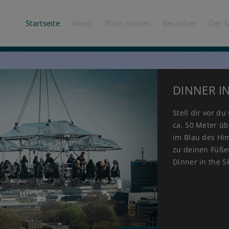
Startseite
News
Platz mieten
Besucher
Der 
DINNER I
KÖLNER H
WATER LA
SAISONER
MAGISCHE
Stell dir vor d
MEDIAPA
ca. 50 Meter üb
im Blau des Him
zu deinen Füßen
Dinner in the Sk