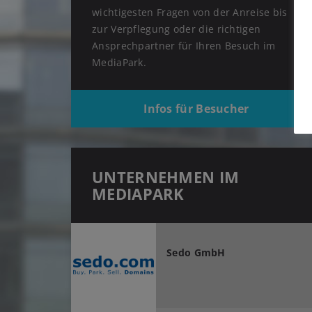
wichtigesten Fragen von der Anreise bis
zur Verpflegung oder die richtigen
Ansprechpartner für Ihren Besuch im
MediaPark.
Infos für Besucher
UNTERNEHMEN IM
MEDIAPARK
Sedo GmbH