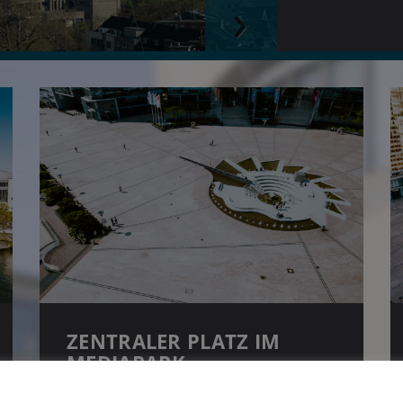
Next
ZENTRALER PLATZ IM
MEDIAPARK
Im MediaPark ist immer etwas los - und