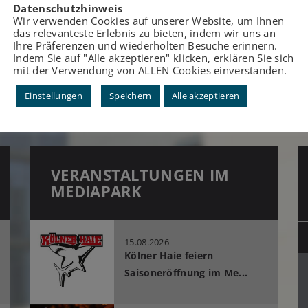
Datenschutzhinweis
das nicht nur in den Gebäuden! Der
Wir verwenden Cookies auf unserer Website, um Ihnen
riesige zentrale Platz in der Mitte des
das relevanteste Erlebnis zu bieten, indem wir uns an
Ihre Präferenzen und wiederholten Besuche erinnern.
MediaPark ist ein beliebter Treffpunkt für
Indem Sie auf "Alle akzeptieren" klicken, erklären Sie sich
Groß und Klein sowie Austragungsort
mit der Verwendung von ALLEN Cookies einverstanden.
zahlreicher Events.
Einstellungen
Speichern
Alle akzeptieren
Platz im MediaPark mieten
VERANSTALTUNGEN IM
MEDIAPARK
15.08.2026
Kölner Haie feiern
Saisoneröffnung im Me...