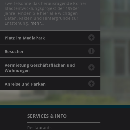
zweifelsohne das herausragende Kölner
Stadtentwicklungsprojekt der 1990er
Jahre.
Finden Sie hier alle wichtigen
Daten, Fakten und Hintergründe zur
Entstehung,
mehr…
Platz im MediaPark
Besucher
Vermietung Geschäftsflächen und
Wohnungen
Anreise und Parken
SERVICES & INFO
Restaurants