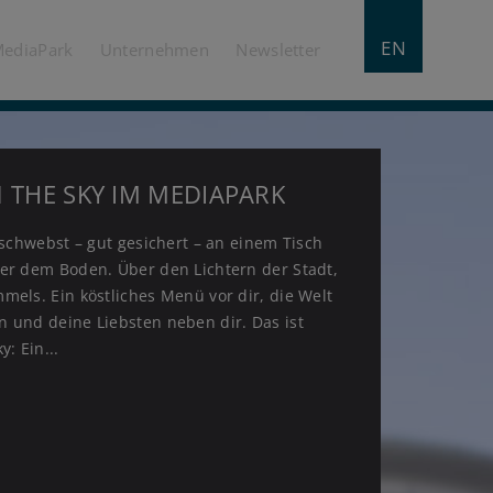
EN
MediaPark
Unternehmen
Newsletter
N THE SKY IM MEDIAPARK
AIE FEIERN
NTERN FESTIVAL BRINGT
ÖFFNUNG IM MEDIAPARK
 LICHTMOMENTE IN DEN
u schwebst – gut gesichert – an einem Tisch
RK
er dem Boden. Über den Lichtern der Stadt,
mels. Ein köstliches Menü vor dir, die Welt
 und deine Liebsten neben dir. Das ist
y: Ein...