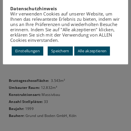
Datenschutzhinweis
Wir verwenden Cookies auf unserer Website, um
Ihnen das relevanteste Erlebnis zu bieten, indem wir
uns an Ihre Präferenzen und wiederholten Besuche
erinnern. Indem Sie auf "Alle akzeptieren" klicken,
erklären Sie sich mit der Verwendung von ALLEN
Cookies einverstanden.
Einstellungen
Speichern
Alle akzeptieren
Bruttogeschossfläche:
3.543m²
Umbauter Raum:
12.832m³
Konstruktionsart:
Massivbau
Anzahl Stellplätze:
33
Baujahr:
1999
Bauherr:
Grund und Boden GmbH, Köln