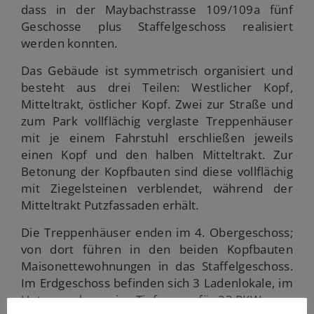
dass in der Maybachstrasse 109/109a fünf
Geschosse plus Staffelgeschoss realisiert
werden konnten.
Das Gebäude ist symmetrisch organisiert und
besteht aus drei Teilen: Westlicher Kopf,
Mitteltrakt, östlicher Kopf. Zwei zur Straße und
zum Park vollflächig verglaste Treppenhäuser
mit je einem Fahrstuhl erschließen jeweils
einen Kopf und den halben Mitteltrakt. Zur
Betonung der Kopfbauten sind diese vollflächig
mit Ziegelsteinen verblendet, während der
Mitteltrakt Putzfassaden erhält.
Die Treppenhäuser enden im 4. Obergeschoss;
von dort führen in den beiden Kopfbauten
Maisonettewohnungen in das Staffelgeschoss.
Im Erdgeschoss befinden sich 3 Ladenlokale, im
Untergeschoss eine Tiefgarage für 33 PKWs.