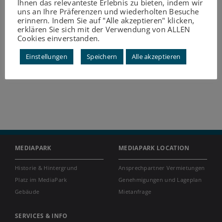
Ihnen das relevanteste Erlebnis zu bieten, indem wir
uns an Ihre Präferenzen und wiederholten Besuche
erinnern. Indem Sie auf "Alle akzeptieren" klicken,
erklären Sie sich mit der Verwendung von ALLEN
Cookies einverstanden.
Einstellungen
Speichern
Alle akzeptieren
MEDIAPARK
MEDIAPARK LOCATION
Historie & Hintergrund
Ansprechpartner Vermietungen
Platz im MediaPark
Genehmigungen und Lageplan
Gebäude
Mietanfrage
SERVICES & INFO