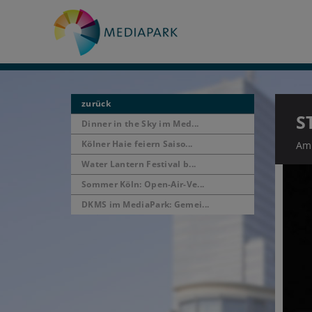
zurück
S
Dinner in the Sky im Med...
Kölner Haie feiern Saiso...
Am 
Water Lantern Festival b...
Sommer Köln: Open-Air-Ve...
DKMS im MediaPark: Gemei...