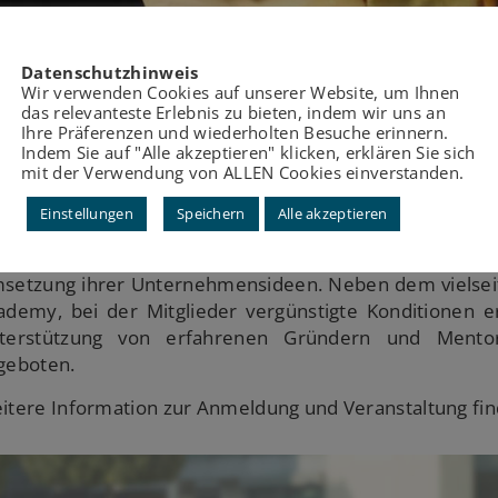
Datenschutzhinweis
Wir verwenden Cookies auf unserer Website, um Ihnen
das relevanteste Erlebnis zu bieten, indem wir uns an
Ihre Präferenzen und wiederholten Besuche erinnern.
Indem Sie auf "Alle akzeptieren" klicken, erklären Sie sich
nnect and share – Das Startup BBQ findet am 12. Ap
mit der Verwendung von ALLEN Cookies einverstanden.
diapark statt. Ziel ist es in gemütlicher Atmosphäre, 
nerhalb der Startup Szene Kölns fördern.
Einstellungen
Speichern
Alle akzeptieren
r STARTPLATZ unterstützt Startups bei der strategisch
setzung ihrer Unternehmensideen. Neben dem vielsei
ademy, bei der Mitglieder vergünstigte Konditionen 
terstützung von erfahrenen Gründern und Mento
geboten.
itere Information zur Anmeldung und Veranstaltung fi