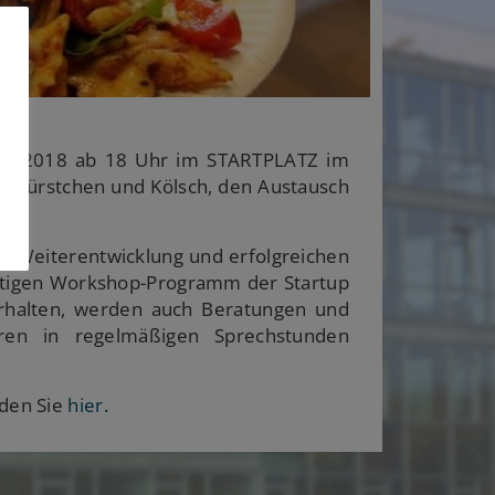
ril 2018 ab 18 Uhr im STARTPLATZ im
bei Würstchen und Kölsch, den Austausch
en Weiterentwicklung und erfolgreichen
tigen Workshop-Programm der Startup
erhalten, werden auch Beratungen und
ren in regelmäßigen Sprechstunden
nden Sie
hier.