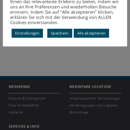
Ihnen das relevanteste Erlebnis zu bieten, indem wir
uns an Ihre Präferenzen und wiederholten Besuche
erinnern. Indem Sie auf "Alle akzeptieren" klicken,
erklären Sie sich mit der Verwendung von ALLEN
Cookies einverstanden.
Einstellungen
Speichern
Alle akzeptieren
MEDIAPARK
MEDIAPARK LOCATION
Historie & Hintergrund
Ansprechpartner Vermietungen
Platz im MediaPark
Genehmigungen und Lageplan
Gebäude
Mietanfrage
SERVICES & INFO