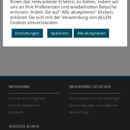
Ihnen das relevanteste Erlebnis zu bieten, indem wir
uns an Ihre Präferenzen und wiederholten Besuche
erinnern. Indem Sie auf "Alle akzeptieren" klicken,
erklären Sie sich mit der Verwendung von ALLEN
Cookies einverstanden.
Einstellungen
Speichern
Alle akzeptieren
MEDIAPARK
MEDIAPARK LOCATION
Historie & Hintergrund
Ansprechpartner Vermietungen
Platz im MediaPark
Genehmigungen und Lageplan
Gebäude
Mietanfrage
SERVICES & INFO