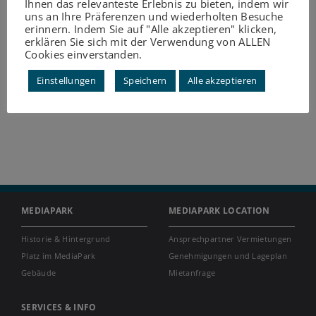
Ihnen das relevanteste Erlebnis zu bieten, indem wir
uns an Ihre Präferenzen und wiederholten Besuche
erinnern. Indem Sie auf "Alle akzeptieren" klicken,
erklären Sie sich mit der Verwendung von ALLEN
Cookies einverstanden.
Einstellungen
Speichern
Alle akzeptieren
MEDIAPARK
MEDIAPARK LOCATION
Historie & Hintergrund
Ansprechpartner Vermietungen
Platz im MediaPark
Genehmigungen und Lageplan
Gebäude
Mietanfrage
SERVICES & INFO