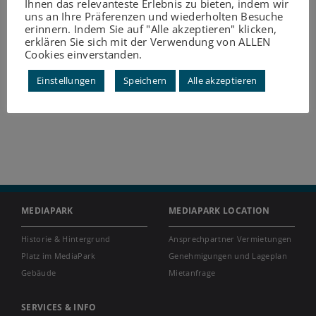
Ihnen das relevanteste Erlebnis zu bieten, indem wir
uns an Ihre Präferenzen und wiederholten Besuche
erinnern. Indem Sie auf "Alle akzeptieren" klicken,
erklären Sie sich mit der Verwendung von ALLEN
Cookies einverstanden.
Einstellungen
Speichern
Alle akzeptieren
MEDIAPARK
MEDIAPARK LOCATION
Historie & Hintergrund
Ansprechpartner Vermietungen
Platz im MediaPark
Genehmigungen und Lageplan
Gebäude
Mietanfrage
SERVICES & INFO