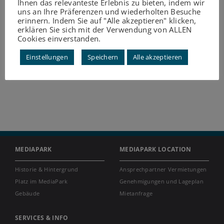
Ihnen das relevanteste Erlebnis zu bieten, indem wir
uns an Ihre Präferenzen und wiederholten Besuche
erinnern. Indem Sie auf "Alle akzeptieren" klicken,
erklären Sie sich mit der Verwendung von ALLEN
Cookies einverstanden.
Einstellungen
Speichern
Alle akzeptieren
MEDIAPARK
MEDIAPARK LOCATION
Historie & Hintergrund
Ansprechpartner Vermietungen
Platz im MediaPark
Genehmigungen und Lageplan
Gebäude
Mietanfrage
SERVICES & INFO