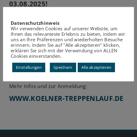
03.08.2025!
In Kölns höchstem Bürogebäude geht es hinauf
Datenschutzhinweis
Wir verwenden Cookies auf unserer Website, um
bis über die Dächer der Domstadt. Egal, ob
Ihnen das relevanteste Erlebnis zu bieten, indem wir
blutiger Anfänger oder gestandener
uns an Ihre Präferenzen und wiederholten Besuche
Wettkampfsportler, ob Sportler oder
erinnern. Indem Sie auf "Alle akzeptieren" klicken,
erklären Sie sich mit der Verwendung von ALLEN
Feuerwehrmann – hier kommst du auf deine
Cookies einverstanden.
Kosten. Mit den 39 Etagen bieten wir dir die
ideale Mischung zwischen „ist ganz schön
Einstellungen
Speichern
Alle akzeptieren
anstrengend“ und „das ist doch machbar“!
Mehr Infos und zur Anmeldung:
WWW.KOELNER-TREPPENLAUF.DE