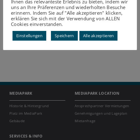
Ihnen das relevanteste Erlebnis zu bieten, indem wir
uns an Ihre Präferenzen und wiederholten Besuche
erinnern. Indem Sie auf "Alle akzeptieren" klicken,
erklären Sie sich mit der Verwendung von ALLEN
Cookies einverstanden.
Einstellungen
Speichern
Alle akzeptieren
MEDIAPARK
MEDIAPARK LOCATION
Historie & Hintergrund
Ansprechpartner Vermietungen
Platz im MediaPark
Genehmigungen und Lageplan
Gebäude
Mietanfrage
SERVICES & INFO