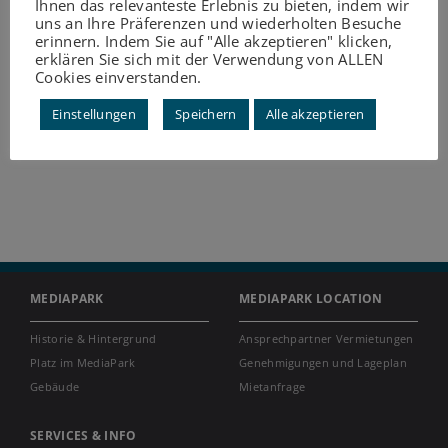
Ihnen das relevanteste Erlebnis zu bieten, indem wir
uns an Ihre Präferenzen und wiederholten Besuche
erinnern. Indem Sie auf "Alle akzeptieren" klicken,
erklären Sie sich mit der Verwendung von ALLEN
Cookies einverstanden.
Einstellungen
Speichern
Alle akzeptieren
MEDIAPARK
MEDIAPARK LOCATION
Historie & Hintergrund
Ansprechpartner Vermietungen
Platz im MediaPark
Genehmigungen und Lageplan
Gebäude
Mietanfrage
SERVICES & INFO