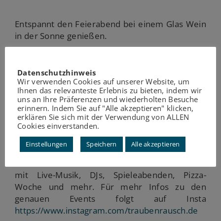
Entspannt den Feierabend bei einem Glas Wein
in der Sonne genießen.
Qualitätsweine direkt vom Weingut, schon ab 3
€ pro Glas. So schmeckt der Feierabend!
Datenschutzhinweis
Wir verwenden Cookies auf unserer Website, um
Ihnen das relevanteste Erlebnis zu bieten, indem wir
uns an Ihre Präferenzen und wiederholten Besuche
16.06.26 bis 12.07.26 Immer dienstags bis
erinnern. Indem Sie auf "Alle akzeptieren" klicken,
freitags
erklären Sie sich mit der Verwendung von ALLEN
Cookies einverstanden.
17 bis 22 Uhr
Einstellungen
Speichern
Alle akzeptieren
Im MediaPark, Terrasse am See, 50670 Köln
mit Live-Musik, DJs, Spieleabenden, Pizza-
Woche und mehr. Für mehr Infos zu den
genauen Events folgt auf Insta
https://www.instagram.com/traubenrausch.de