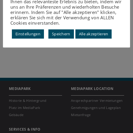
Ihnen das relevanteste Erlebnis zu bieten, indem wir
uns an Ihre Präferenzen und wiederholten Besuche
erinnern. Indem Sie auf "Alle akzeptieren" klicken,
erklären Sie sich mit der Verwendung von ALLEN
Cookies einverstanden.
Einstellungen
Speichern
Alle akzeptieren
MEDIAPARK
MEDIAPARK LOCATION
Historie & Hintergrund
Ansprechpartner Vermietungen
Platz im MediaPark
Genehmigungen und Lageplan
Gebäude
Mietanfrage
SERVICES & INFO