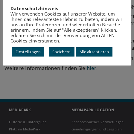
Vom 13. – 14.07.2018 wird die smart electric challe
Datenschutzhinweis
Wir verwenden Cookies auf unserer Website, um
smart fordert Sie heraus! Seien Sie ein Teil der sma
Ihnen das relevanteste Erlebnis zu bieten, indem wir
Sie maximale Ladung Fahrspaß mit den neuen elektris
uns an Ihre Präferenzen und wiederholten Besuche
Motto.
erinnern. Indem Sie auf "Alle akzeptieren" klicken,
erklären Sie sich mit der Verwendung von ALLEN
Besuchen Sie die Challange im MediaPark und gener
Cookies einverstanden.
teilnehmen und die elektrischen Kraftpakete Probe f
Einstellungen
Speichern
Alle akzeptieren
Es gewinnt die Stadt mit den meisten Energiepunkten
Weitere Informationen finden Sie
hier.
MEDIAPARK
MEDIAPARK LOCATION
Historie & Hintergrund
Ansprechpartner Vermietungen
Platz im MediaPark
Genehmigungen und Lageplan