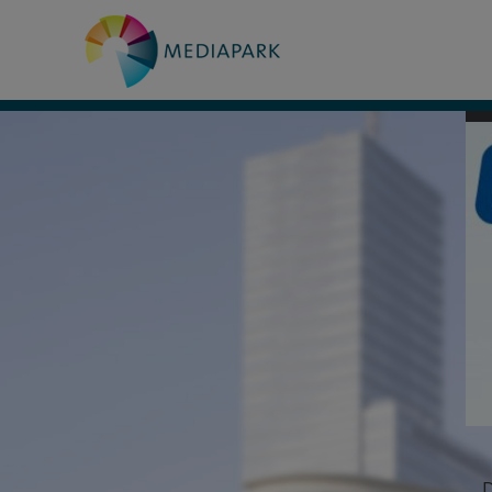
zurück
1
D