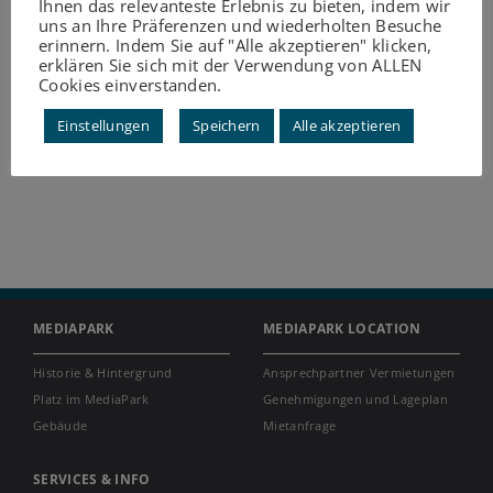
Ihnen das relevanteste Erlebnis zu bieten, indem wir
uns an Ihre Präferenzen und wiederholten Besuche
erinnern. Indem Sie auf "Alle akzeptieren" klicken,
erklären Sie sich mit der Verwendung von ALLEN
Cookies einverstanden.
Einstellungen
Speichern
Alle akzeptieren
MEDIAPARK
MEDIAPARK LOCATION
Historie & Hintergrund
Ansprechpartner Vermietungen
Platz im MediaPark
Genehmigungen und Lageplan
Gebäude
Mietanfrage
SERVICES & INFO