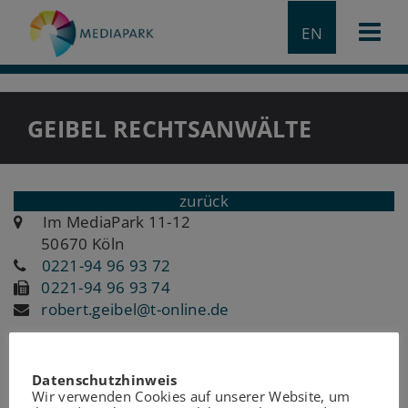
EN
GEIBEL RECHTSANWÄLTE
zurück
Im MediaPark 11-12
50670 Köln
0221-94 96 93 72
0221-94 96 93 74
robert.geibel@t-online.de
Datenschutzhinweis
Wir verwenden Cookies auf unserer Website, um