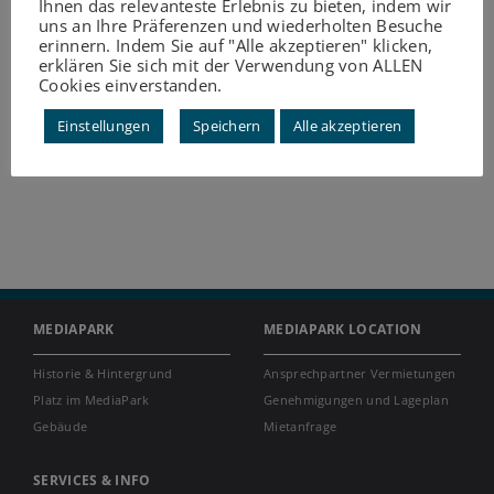
Ihnen das relevanteste Erlebnis zu bieten, indem wir
uns an Ihre Präferenzen und wiederholten Besuche
erinnern. Indem Sie auf "Alle akzeptieren" klicken,
erklären Sie sich mit der Verwendung von ALLEN
Cookies einverstanden.
Einstellungen
Speichern
Alle akzeptieren
MEDIAPARK
MEDIAPARK LOCATION
Historie & Hintergrund
Ansprechpartner Vermietungen
Platz im MediaPark
Genehmigungen und Lageplan
Gebäude
Mietanfrage
SERVICES & INFO