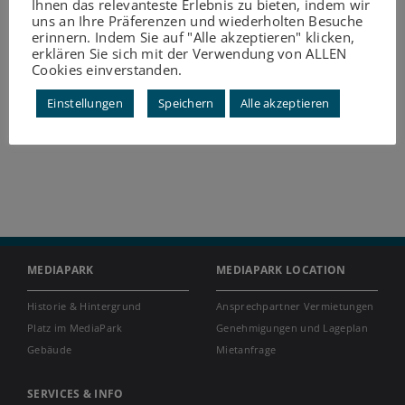
Ihnen das relevanteste Erlebnis zu bieten, indem wir
uns an Ihre Präferenzen und wiederholten Besuche
erinnern. Indem Sie auf "Alle akzeptieren" klicken,
erklären Sie sich mit der Verwendung von ALLEN
Cookies einverstanden.
Einstellungen
Speichern
Alle akzeptieren
MEDIAPARK
MEDIAPARK LOCATION
Historie & Hintergrund
Ansprechpartner Vermietungen
Platz im MediaPark
Genehmigungen und Lageplan
Gebäude
Mietanfrage
SERVICES & INFO