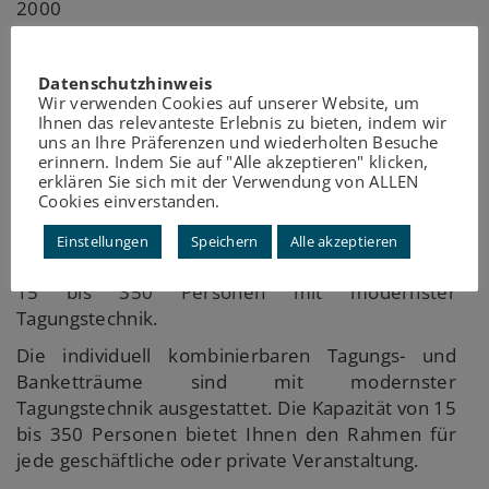
2000
Datenschutzhinweis
Hotel vier Sterne plus mit 217 großzügigen
Wir verwenden Cookies auf unserer Website, um
Zimmern und Suiten.
Ihnen das relevanteste Erlebnis zu bieten, indem wir
uns an Ihre Präferenzen und wiederholten Besuche
Restaurant inkl. grosser Terrasse bietet Ihnen ein
erinnern. Indem Sie auf "Alle akzeptieren" klicken,
stilvolles Ambiente und dezente Eleganz,
erklären Sie sich mit der Verwendung von ALLEN
Cookies einverstanden.
kombiniert mit internationaler und regionaler
Küche.
Einstellungen
Speichern
Alle akzeptieren
10 Veranstaltungsräume inkl. Tagungssuite von
15 bis 350 Personen mit modernster
Tagungstechnik.
Die individuell kombinierbaren Tagungs- und
Banketträume sind mit modernster
Tagungstechnik ausgestattet. Die Kapazität von 15
bis 350 Personen bietet Ihnen den Rahmen für
jede geschäftliche oder private Veranstaltung.