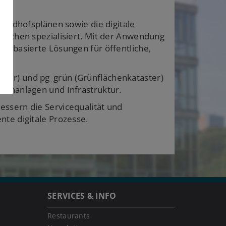
riedhofsplänen sowie die digitale
flächen spezialisiert. Mit der Anwendung
enbasierte Lösungen für öffentliche,
ter) und pg_grün (Grünflächenkataster)
rünanlagen und Infrastruktur.
ssern die Servicequalität und
nte digitale Prozesse.
SERVICES & INFO
Restaurants