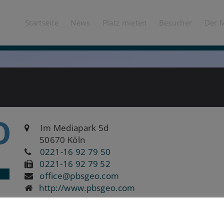
Startseite
News
Platz mieten
Besucher
Der 
Im Mediapark 5d
50670 Köln
0221-16 92 79 50
0221-16 92 79 52
office@pbsgeo.com
http://www.pbsgeo.com