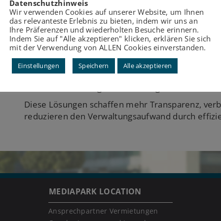
Datenschutzhinweis
Wir verwenden Cookies auf unserer Website, um Ihnen
das relevanteste Erlebnis zu bieten, indem wir uns an
Die PBSGEO GmbH ist auf die Digitalisierung von F
Ihre Präferenzen und wiederholten Besuche erinnern.
Verwaltung von Friedhöfen und öffentlichen Grün
Indem Sie auf "Alle akzeptieren" klicken, erklären Sie sich
friedhof.io bietet PBSGEO maßgeschneiderte, kart
mit der Verwendung von ALLEN Cookies einverstanden.
kirchliche und private Friedhofsverwaltungen.
Einstellungen
Speichern
Alle akzeptieren
Ergänzend dazu ermöglichen pg_baum (Baumkatas
die umfassende digitale Erfassung von Bäumen, G
Diese Lösungen schaffen mehr Transparenz, verbe
reduzieren den Verwaltungsaufwand durch effizie
MEDIAPARK LOCATION
Ansprechpartner Vermietungen