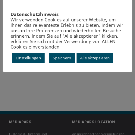
zurück
Im MediaPark 2
Datenschutzhinweis
50670 Köln
Wir verwenden Cookies auf unserer Website, um
Ihnen das relevanteste Erlebnis zu bieten, indem wir
info@herz-gefaesse-koeln.de
uns an Ihre Präferenzen und wiederholten Besuche
http://www.herz-gefaesse-koeln.de
erinnern. Indem Sie auf "Alle akzeptieren" klicken,
erklären Sie sich mit der Verwendung von ALLEN
Cookies einverstanden.
Kontaktperson:
Einstellungen
Speichern
Alle akzeptieren
Prof. Dr. R. Wessely
MEDIAPARK
MEDIAPARK LOCATION
Historie & Hintergrund
Ansprechpartner Vermietungen