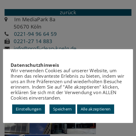
zurück
Im MediaPark 8a
50670 Köln
0221-94 96 64 59
0221-27 14 883
info@profi-clean-koeln.de
http://profi-clean-koeln.de
Datenschutzhinweis
Wir verwenden Cookies auf unserer Website, um
Ihnen das relevanteste Erlebnis zu bieten, indem wir
uns an Ihre Präferenzen und wiederholten Besuche
erinnern. Indem Sie auf "Alle akzeptieren" klicken,
erklären Sie sich mit der Verwendung von ALLEN
Cookies einverstanden.
Einstellungen
Speichern
Alle akzeptieren