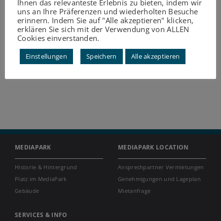
Ihnen das relevanteste Erlebnis zu bieten, indem wir
uns an Ihre Präferenzen und wiederholten Besuche
erinnern. Indem Sie auf "Alle akzeptieren" klicken,
erklären Sie sich mit der Verwendung von ALLEN
Cookies einverstanden.
Einstellungen
Speichern
Alle akzeptieren
MEDIAPARK
MEDIAPARK LOCATION
Historie & Hintergrund
Ansprechpartner Vermietungen
Platz im MediaPark
Genehmigungen und Lageplan
Gebäude
Mietanfrage
SERVICES & INFO