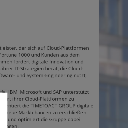
eister, der sich auf Cloud-Plattformen
, Fortune 1000 und Kunden aus dem
ehmen fördert digitale Innovation und
hrer IT-Strategien berät, die Cloud-
ftware- und System-Engineering nutzt,
gle, IBM, Microsoft und SAP unterstützt
ert ihrer Cloud-Plattformen zu
ementiert die TIMETOACT GROUP digitale
um neue Marktchancen zu erschließen.
reibt und optimiert die Gruppe dabei
ösungen.