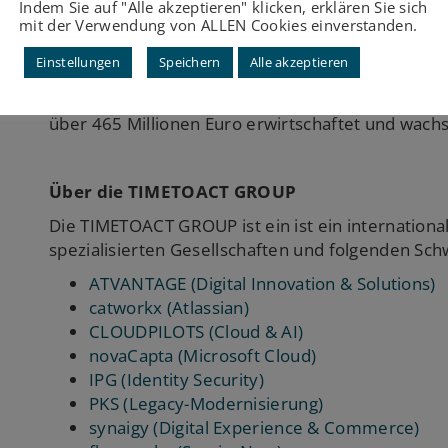
Indem Sie auf "Alle akzeptieren" klicken, erklären Sie sich
mit der Verwendung von ALLEN Cookies einverstanden.
Mit mehr als 1.700 Kolleginnen und Kollegen arbei
Österreich und der Schweiz sowie in Niederlassun
Einstellungen
Speichern
Alle akzeptieren
Spanien und den USA. Ergänzt wird unser Netzwer
Mittel- und Osteuropa sowie Südostasien. 2025 
über 465 Millionen Euro erwirtschaftet und wachs
Über die TIMETOACT GROUP
Die TIMETOACT GROUP ist ein ist ein international 
spezialisierten Gesellschaften und folgenden Sc
ATVANTAGE (Digital Innovation & Solutions)
catworkx (Atlassian)
CLOUDPILOTS (Cloud & AI)
novaCapta (Microsoft Cloud)
IPG (Identity Security)
PKS (Legacy-Modernisierung)
synaigy (Digital Experience & Commerce)