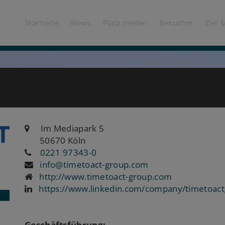
Startseite
News
Platz mieten
Besucher
Der 
Im Mediapark 5
50670 Köln
0221 97343-0
info@timetoact-group.com
http://www.timetoact-group.com
https://www.linkedin.com/company/timetoac
Geschäftsführung: