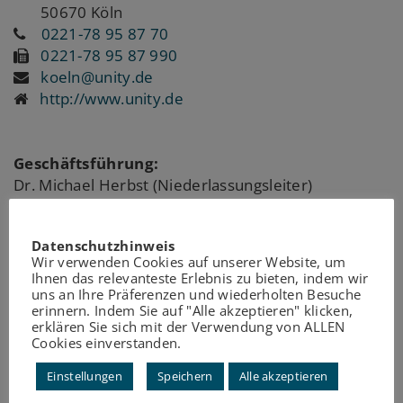
50670 Köln
0221-78 95 87 70
0221-78 95 87 990
koeln@unity.de
http://www.unity.de
Geschäftsführung:
Dr. Michael Herbst (Niederlassungsleiter)
Datenschutzhinweis
Wir verwenden Cookies auf unserer Website, um
UNITY ist die Managementberatung für
Ihnen das relevanteste Erlebnis zu bieten, indem wir
zukunftsorientierte Unternehmensgestaltung. Wir
uns an Ihre Präferenzen und wiederholten Besuche
erinnern. Indem Sie auf "Alle akzeptieren" klicken,
steigern die Innovationskraft und die operative
erklären Sie sich mit der Verwendung von ALLEN
Exzellenz unserer Kunden. Gemeinsam mit ihnen
Cookies einverstanden.
führen wir Projekte zum Erfolg. Unsere Kunden
Einstellungen
Speichern
Alle akzeptieren
profitieren von mehr als 20 Jahren
Digitalisierungserfahrung. Unternehmen der