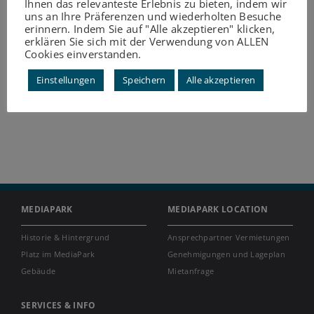
Ihnen das relevanteste Erlebnis zu bieten, indem wir
uns an Ihre Präferenzen und wiederholten Besuche
erinnern. Indem Sie auf "Alle akzeptieren" klicken,
erklären Sie sich mit der Verwendung von ALLEN
Cookies einverstanden.
Einstellungen
Speichern
Alle akzeptieren
MEDIAPARK
MEDIAPARK LOCATION
Historie & Hintergrund
Ansprechpartner Vermietungen
Platz im MediaPark
Genehmigungen und Lageplan
Gebäude
Mietanfrage
SERVICES & INFO