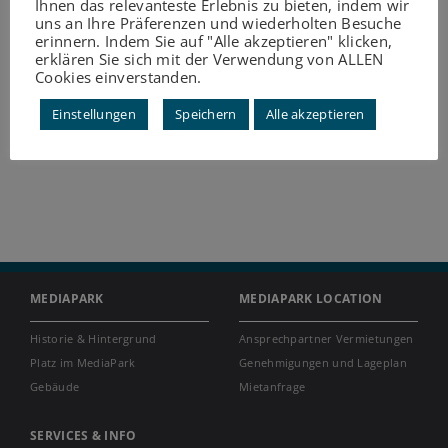
Ihnen das relevanteste Erlebnis zu bieten, indem wir
uns an Ihre Präferenzen und wiederholten Besuche
erinnern. Indem Sie auf "Alle akzeptieren" klicken,
erklären Sie sich mit der Verwendung von ALLEN
Cookies einverstanden.
Einstellungen
Speichern
Alle akzeptieren
MEDIAPARK
MEDIAPARK LOCATION
Historie & Hintergrund
Ansprechpartner Vermietungen
Platz im MediaPark
Genehmigungen und Lageplan
Gebäude
Mietanfrage
SERVICES & INFO