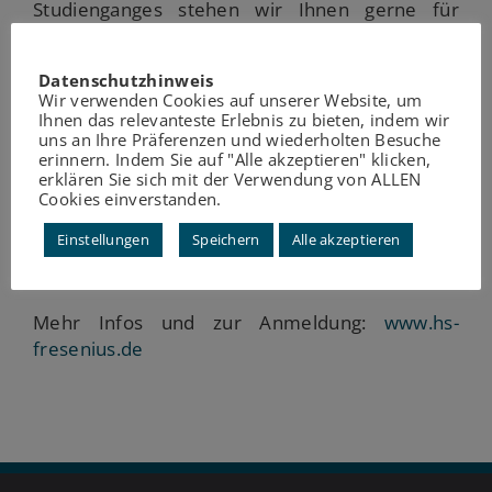
Studienganges stehen wir Ihnen gerne für
individuelle Fragen zur Verfügung.
Aus organisatorischen Gründen bitten wir um
Datenschutzhinweis
Wir verwenden Cookies auf unserer Website, um
eine kurze Anmeldung per E-Mail unter
Ihnen das relevanteste Erlebnis zu bieten, indem wir
gesundheit-koeln@hs-fresenius.de
uns an Ihre Präferenzen und wiederholten Besuche
erinnern. Indem Sie auf "Alle akzeptieren" klicken,
Wenn Sie nicht zu den Infoveranstaltungen
erklären Sie sich mit der Verwendung von ALLEN
erscheinen können, haben Sie die Möglichkeit,
Cookies einverstanden.
sich individuell beraten zu lassen. Gerne können
Einstellungen
Speichern
Alle akzeptieren
Sie einen individuellen Beratungstermin
vereinbaren.
Mehr Infos und zur Anmeldung:
www.hs-
fresenius.de