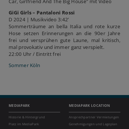
Car, Girlfriend And The Big House” mit Video
GiGi Girls – Pantaloni Rossi
D 2024 | Musikvideo 3:42’
Sommerträume an bella Italia und rote kurze
Hose setzen Erinnerungen an die 90er Jahre
frei und versprühen gute Laune, mal kritisch,
mal provokativ und immer ganz verspielt.
22:00 Uhr / Eintritt frei
Sommer Köln
MEDIAPARK
MEDIAPARK LOCATION
Historie & Hintergrund
Ansprechpartner Vermietungen
Platz im MediaPark
Genehmigungen und Lageplan