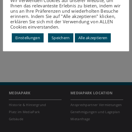
Wir verwenden Cookies auf unserer Website, um
wie bei einer Choreographie mitbewegen
Ihnen das relevanteste Erlebnis zu bieten, indem wir
.
uns an Ihre Präferenzen und wiederholten Besuche
erinnern. Indem Sie auf "Alle akzeptieren" klicken,
18:30 Uhr
erklären Sie sich mit der Verwendung von ALLEN
Cookies einverstanden.
EINTRITT FREI!
Einstellungen
Speichern
Alle akzeptieren
https://sommer.koeln/termine/
MEDIAPARK
MEDIAPARK LOCATION
Historie & Hintergrund
Ansprechpartner Vermietungen
Platz im MediaPark
Genehmigungen und Lageplan
Gebäude
Mietanfrage