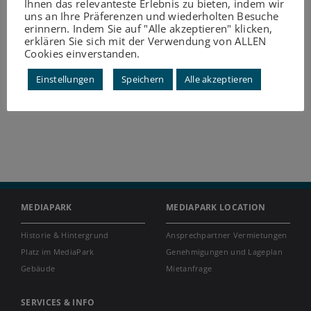
Ihnen das relevanteste Erlebnis zu bieten, indem wir
uns an Ihre Präferenzen und wiederholten Besuche
erinnern. Indem Sie auf "Alle akzeptieren" klicken,
erklären Sie sich mit der Verwendung von ALLEN
Cookies einverstanden.
Einstellungen
Speichern
Alle akzeptieren
MEDIAPARK
MEDIAPARK LOCATION
Historie & Hintergrund
Ansprechpartner Vermietungen
Platz im MediaPark
Genehmigungen und Lageplan
Gebäude
Mietanfrage
SERVICES & INFO