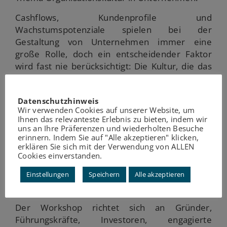
Cashflows, Kundenprofile und
Wachstumspotenziale spielen bei der
Gestaltung von Unternehmen immer eine
große Rolle, doch ein entscheidender Faktor
wird fast nie berücksichtigt: Die Kultur, die das
Unternehmen mal haben soll. Die Kultur im
Betrieb beeinflusst maßgeblich viele
Datenschutzhinweis
wirtschaftliche Faktoren und kann entscheidend
Wir verwenden Cookies auf unserer Website, um
für den Erfolg sein. Die Arbeitgebermarke, die
Ihnen das relevanteste Erlebnis zu bieten, indem wir
Widerstandsfähigkeit bei Misserfolgen, die
uns an Ihre Präferenzen und wiederholten Besuche
erinnern. Indem Sie auf "Alle akzeptieren" klicken,
Repräsentation der Firma nach außen und der
erklären Sie sich mit der Verwendung von ALLEN
Umgang mit unternehmenseigenen Ressourcen
Cookies einverstanden.
sind nur ein paar der Dinge, die durch die
Einstellungen
Speichern
Alle akzeptieren
Unternehmenskultur gestärkt oder geschwächt
werden.
Der Workshop richtet sich an Gründer,
Führungskräfte, Investoren, engagierte