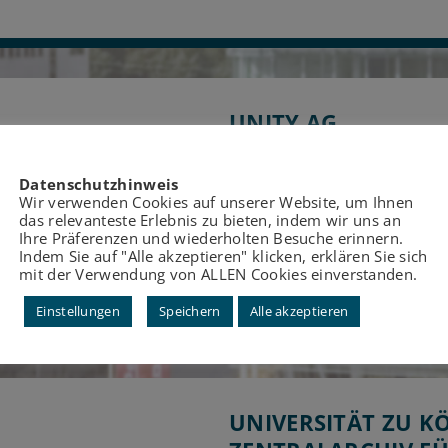
UNITY AG
UNITY ist die Manageme
Datenschutzhinweis
Unternehmensgestaltung. 
Wir verwenden Cookies auf unserer Website, um Ihnen
das relevanteste Erlebnis zu bieten, indem wir uns an
die operative Exzellenz 
Ihre Präferenzen und wiederholten Besuche erinnern.
führen wir Projekte zum 
Indem Sie auf "Alle akzeptieren" klicken, erklären Sie sich
mehr
weiterlesen...
mit der Verwendung von ALLEN Cookies einverstanden.
Einstellungen
Speichern
Alle akzeptieren
UNIVERSITÄT ZU KÖ