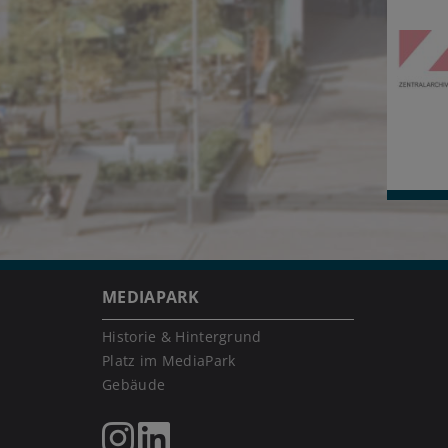
MEDIAPARK
Historie & Hintergrund
Platz im MediaPark
Gebäude