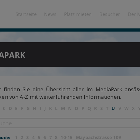
Startseite
News
Platz mieten
Besucher
Der 
APARK
r finden Sie eine Übersicht aller im MediaPark ansä
xen von A-Z mit weiterführenden Informationen.
C
D
E
F
G
H
I
J
K
L
M
N
O
P
Q
R
S
T
U
V
W
X
1
2
3
4
5
6
7
8
10-15
Maybachstrasse 109
äude: