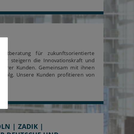
ntberatung für zukunftsorientierte
Wir steigern die Innovationskraft und
unserer Kunden. Gemeinsam mit ihnen
Erfolg. Unsere Kunden profitieren von
LN | ZADIK |